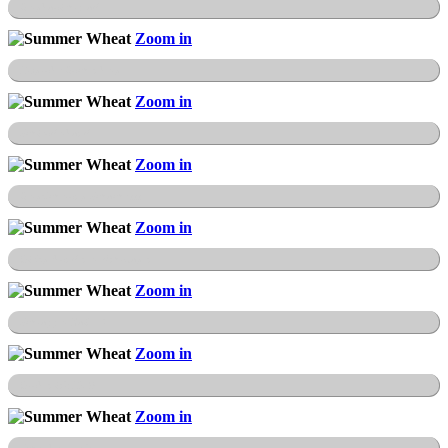
Bergbaulehrpfad
Zoom in
Erzgrube Büchenberg
Zoom in
Schleuderband
Zoom in
Bergsicherung Schacht III
Zoom in
Gleisgebundener Rohrwagen
Zoom in
Schrapper Kali - 4
Zoom in
Grubenlok EL-9
Zoom in