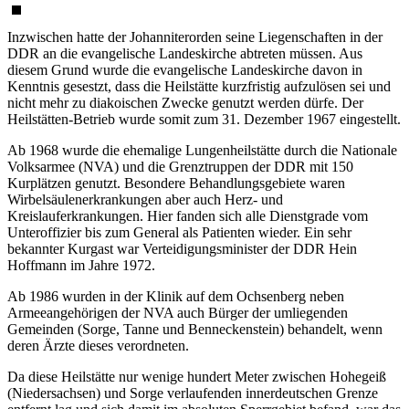
Inzwischen hatte der Johanniterorden seine Liegenschaften in der
DDR an die evangelische Landeskirche abtreten müssen. Aus
diesem Grund wurde die evangelische Landeskirche davon in
Kenntnis gesestzt, dass die Heilstätte kurzfristig aufzulösen sei und
nicht mehr zu diakoischen Zwecke genutzt werden dürfe. Der
Heilstätten-Betrieb wurde somit zum 31. Dezember 1967 eingestellt.
Ab 1968 wurde die ehemalige Lungenheilstätte durch die Nationale
Volksarmee (NVA) und die Grenztruppen der DDR mit 150
Kurplätzen genutzt. Besondere Behandlungsgebiete waren
Wirbelsäulenerkrankungen aber auch Herz- und
Kreislauferkrankungen. Hier fanden sich alle Dienstgrade vom
Unteroffizier bis zum General als Patienten wieder. Ein sehr
bekannter Kurgast war Verteidigungsminister der DDR Hein
Hoffmann im Jahre 1972.
Ab 1986 wurden in der Klinik auf dem Ochsenberg neben
Armeeangehörigen der NVA auch Bürger der umliegenden
Gemeinden (Sorge, Tanne und Benneckenstein) behandelt, wenn
deren Ärzte dieses verordneten.
Da diese Heilstätte nur wenige hundert Meter zwischen Hohegeiß
(Niedersachsen) und Sorge verlaufenden innerdeutschen Grenze