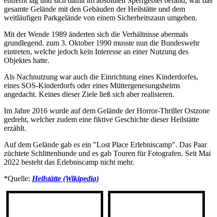
entfernt lag und sich damit im absoluten Sperrgebiet befand, war das
gesamte Gelände mit den Gebäuden der Heilstätte und dem
weitläufigen Parkgelände von einem Sicherheitszaun umgeben.
Mit der Wende 1989 änderten sich die Verhältnisse abermals
grundlegend. zum 3. Oktober 1990 musste nun die Bundeswehr
eintreten, welche jedoch kein Interesse an einer Nutzung des
Objektes hatte.
Als Nachnutzung war auch die Einrichtung eines Kinderdorfes,
eines SOS-Kinderdorfs oder eines Müttergenesungsheims
angedacht. Keines dieser Ziele ließ sich aber realisieren.
Im Jahre 2016 wurde auf dem Gelände der Horror-Thriller Ostzone
gedreht, welcher zudem eine fiktive Geschichte dieser Heilstätte
erzählt.
Auf dem Gelände gab es ein "Lost Place Erlebniscamp". Das Paar
züchtete Schlittenhunde und es gab Touren für Fotografen. Seit Mai
2022 besteht das Erlebniscamp nicht mehr.
*Quelle:
Heilstätte (Wikipedia)